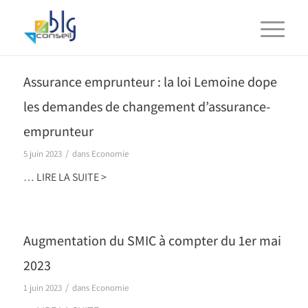
Assurance emprunteur : la loi Lemoine dope
les demandes de changement d’assurance-
emprunteur
/
5 juin 2023
dans
Economie
“Assurance
…
LIRE LA SUITE >
emprunteur
:
la
Augmentation du SMIC à compter du 1er mai
loi
2023
Lemoine
dope
/
1 juin 2023
dans
Economie
les