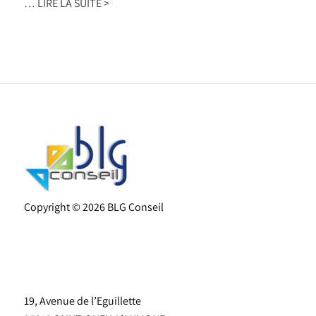
“Augmentation
…
LIRE LA SUITE >
demandes
du
de
SMIC
changement
à
d’assurance-
compter
emprunteur”
du
1er
mai
2023”
Copyright
©
2026 BLG Conseil
19, Avenue de l’Eguillette